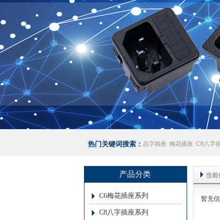
热门关键词搜索：
品字插座
梅花插座
C8八字
座
澳规插座厂家
产品分类
当前
C6梅花插座系列
暂无信
C8八字插座系列