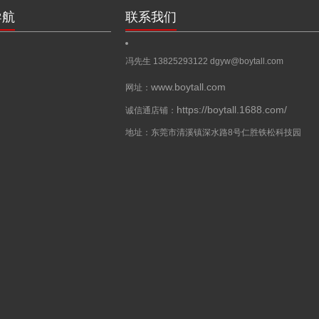
导航
联系我们
冯先生 13825293122
dgyw@boytall.com
www.boytall.com
网址：
https://boytall.1688.com/
诚信通店铺：
地址：东莞市清溪镇深水路8号仁胜铁松科技园