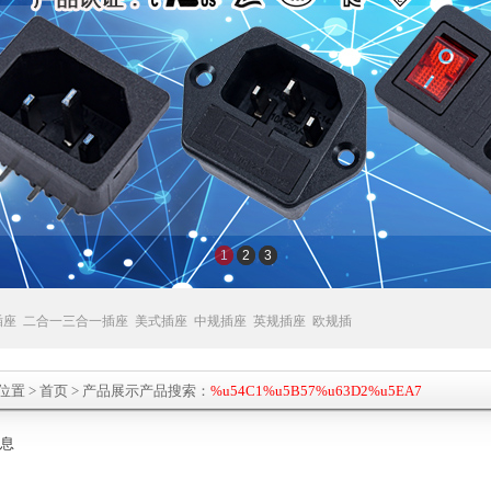
1
2
3
插座
二合一三合一插座
美式插座
中规插座
英规插座
欧规插
位置
>
首页
> 产品展示产品搜索：
%u54C1%u5B57%u63D2%u5EA7
息