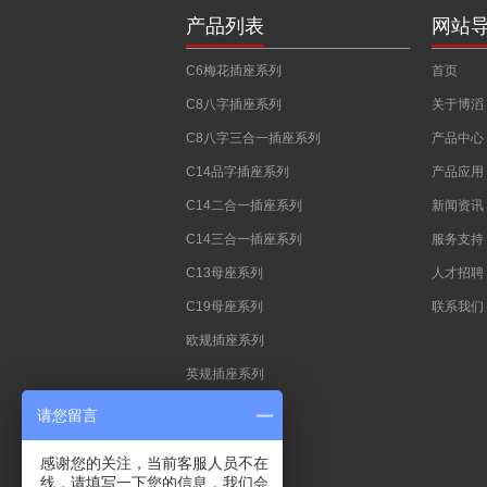
产品列表
网站
C6梅花插座系列
首页
C8八字插座系列
关于博滔
C8八字三合一插座系列
产品中心
C14品字插座系列
产品应用
C14二合一插座系列
新闻资讯
C14三合一插座系列
服务支持
C13母座系列
人才招聘
C19母座系列
联系我们
欧规插座系列
英规插座系列
澳规插座系列
请您留言
中式插座系列
感谢您的关注，当前客服人员不在
法规插座系列
线，请填写一下您的信息，我们会