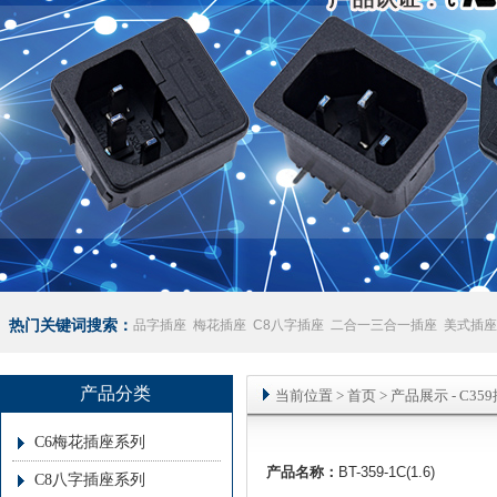
热门关键词搜索：
品字插座
梅花插座
C8八字插座
二合一三合一插座
美式插座
座
澳规插座厂家
产品分类
当前位置
>
首页
> 产品展示 -
C35
C6梅花插座系列
产品名称：
BT-359-1C(1.6)
C8八字插座系列