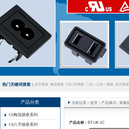
热门关键词搜索：
品字插座
梅花插座
C8八字插座
二合一三合一插座
美式插座
座
澳规插座厂家
产品分类
当前位置
>
首页
> 产品展示 -
英规
C6梅花插座系列
产品名称：
BT-UK-1C
C8八字插座系列