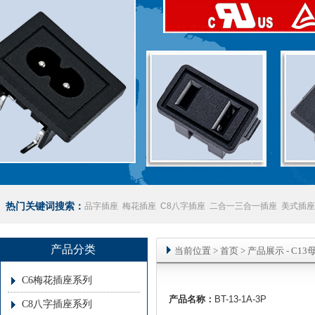
热门关键词搜索：
品字插座
梅花插座
C8八字插座
二合一三合一插座
美式插座
座
澳规插座厂家
产品分类
当前位置
>
首页
> 产品展示 -
C13
C6梅花插座系列
产品名称：
BT-13-1A-3P
C8八字插座系列