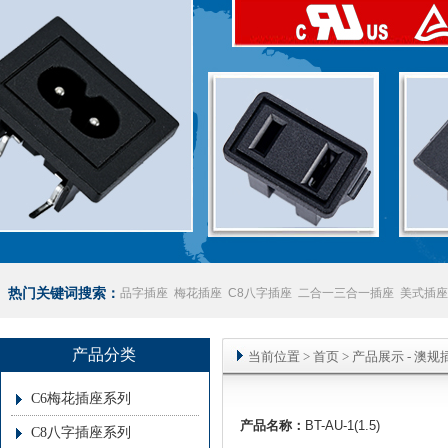
热门关键词搜索：
品字插座
梅花插座
C8八字插座
二合一三合一插座
美式插座
座
澳规插座厂家
产品分类
当前位置
>
首页
> 产品展示 -
澳规
C6梅花插座系列
产品名称：
BT-AU-1(1.5)
C8八字插座系列