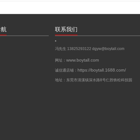
导航
联系我们
冯先生 13825293122
dgyw@boytall.com
www.boytall.com
网址：
https://boytall.1688.com/
诚信通店铺：
地址：东莞市清溪镇深水路8号仁胜铁松科技园