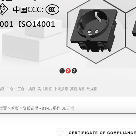
1
2
3
插座
二合一三合一插座
美式插座
中规插座
英规插座
欧规插
位置
>
首页
>
资质证书
- BT-US系列 UL证书