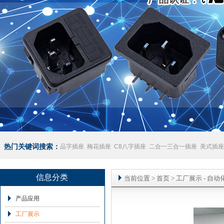
热门关键词搜索：
品字插座
梅花插座
C8八字插座
二合一三合一插座
美式插座
座
澳规插座厂家
信息分类
当前位置
>
首页
>
工厂展示
- 自动
产品应用
工厂展示