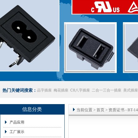
热门关键词搜索：
品字插座
梅花插座
C8八字插座
二合一三合一插座
美式插座
座
澳规插座厂家
信息分类
当前位置
>
首页
>
资质证书
- BT-
产品应用
工厂展示