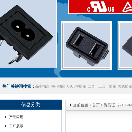
热门关键词搜索：
品字插座
梅花插座
C8八字插座
二合一三合一插座
美式插座
座
澳规插座厂家
信息分类
当前位置
>
首页
>
资质证书
- BT-
产品应用
工厂展示