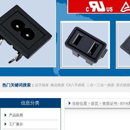
热门关键词搜索：
品字插座
梅花插座
C8八字插座
二合一三合一插座
美式插座
座
澳规插座厂家
信息分类
当前位置
>
首页
>
资质证书
- BT-
产品应用
工厂展示