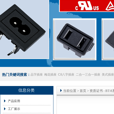
热门关键词搜索：
品字插座
梅花插座
C8八字插座
二合一三合一插座
美式插座
座
澳规插座厂家
信息分类
当前位置
>
首页
>
资质证书
- BT-
产品应用
工厂展示