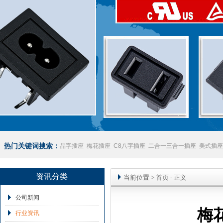
热门关键词搜索：
品字插座
梅花插座
C8八字插座
二合一三合一插座
美式插座
座
澳规插座厂家
资讯分类
当前位置
>
首页
- 正文
公司新闻
梅
行业资讯