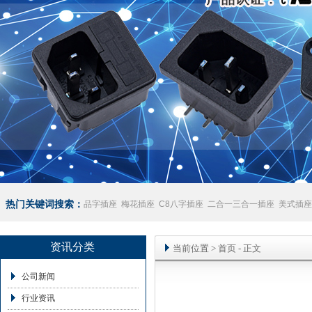
热门关键词搜索：
品字插座
梅花插座
C8八字插座
二合一三合一插座
美式插座
座
澳规插座厂家
资讯分类
当前位置
>
首页
- 正文
公司新闻
行业资讯