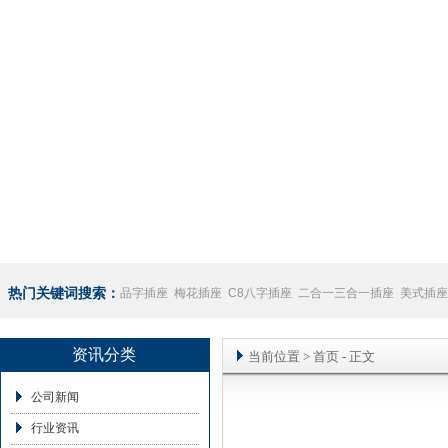
热门关键词搜索：
品字插座
梅花插座
C8八字插座
二合一三合一插座
美式插座
座
澳规插座厂家
资讯分类
当前位置
>
首页
- 正文
公司新闻
行业资讯