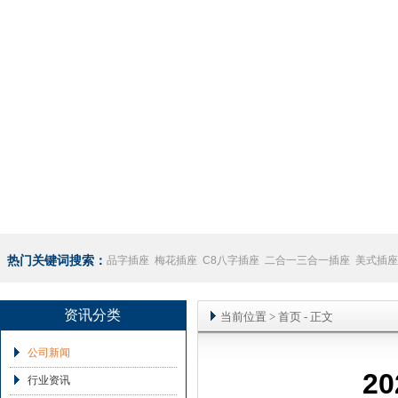
热门关键词搜索：
品字插座
梅花插座
C8八字插座
二合一三合一插座
美式插座
座
澳规插座厂家
资讯分类
当前位置
>
首页
- 正文
公司新闻
2
行业资讯