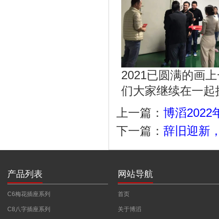
2021已圆满的画
们大家继续在一起
上一篇：
博滔202
下一篇：
辞旧迎新，
产品列表
网站导航
C6梅花插座系列
首页
C8八字插座系列
关于博滔