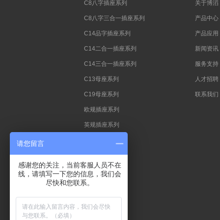
C8八字插座系列
关于博滔
C8八字三合一插座系列
产品中心
C14品字插座系列
产品应用
C14二合一插座系列
新闻资讯
C14三合一插座系列
服务支持
C13母座系列
人才招聘
C19母座系列
联系我们
欧规插座系列
英规插座系列
澳规插座系列
请您留言
中式插座系列
感谢您的关注，当前客服人员不在
法规插座系列
线，请填写一下您的信息，我们会
尽快和您联系。
巴西座插座系列
C359插座系列
南非插座系列