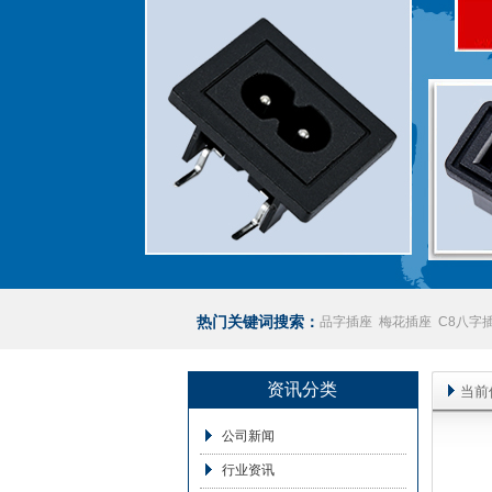
热门关键词搜索：
品字插座
梅花插座
C8八字
座
澳规插座厂家
资讯分类
当前
公司新闻
行业资讯