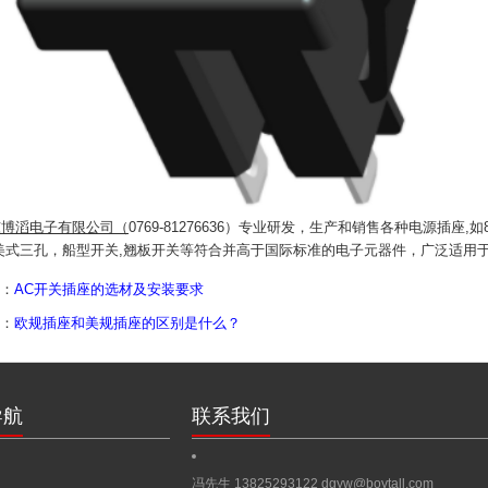
东博滔电子有限公司（
0769-81276636）专业研发，生产和销售各种电源插座,如
e美式三孔
，船型开关
,翘板开关等符合并高于国际标准的电子元器件，广泛适用于电
：
AC开关插座的选材及安装要求
：
欧规插座和美规插座的区别是什么？
导航
联系我们
冯先生 13825293122
dgyw@boytall.com