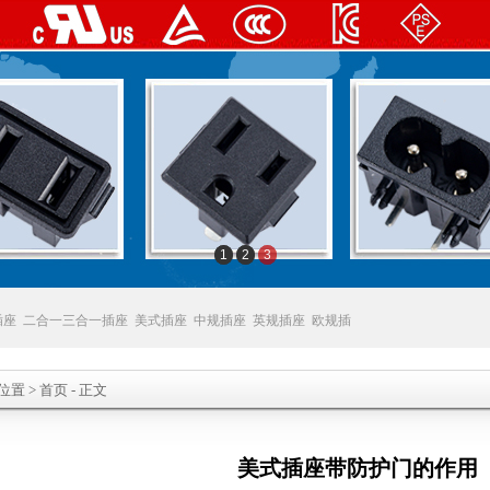
1
2
3
插座
二合一三合一插座
美式插座
中规插座
英规插座
欧规插
位置
>
首页
- 正文
美式插座带防护门的作用